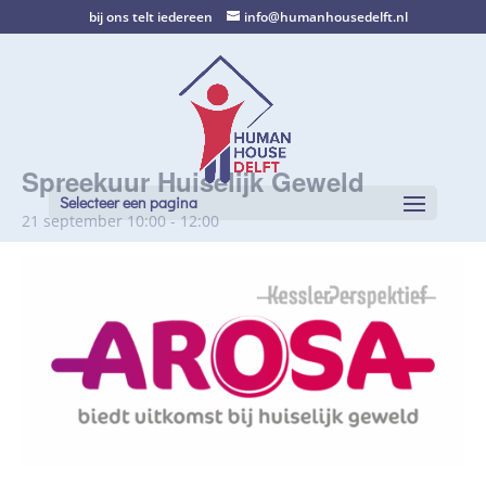
bij ons telt iedereen
info@humanhousedelft.nl
Spreekuur Huiselijk Geweld
Selecteer een pagina
21 september 10:00
-
12:00