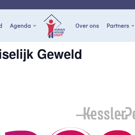
d
Agenda
Over ons
Partners
selijk Geweld