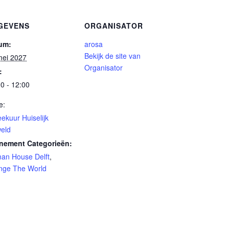
GEVENS
ORGANISATOR
um:
arosa
Bekijk de site van
mei 2027
Organisator
:
0 - 12:00
e:
ekuur Huiselijk
eld
nement Categorieën:
an House Delft
,
nge The World