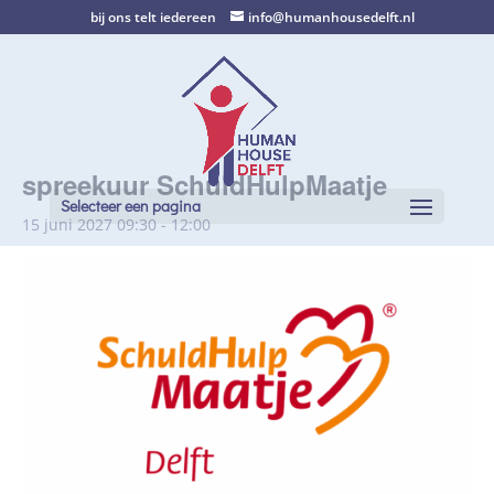
bij ons telt iedereen
info@humanhousedelft.nl
spreekuur SchuldHulpMaatje
Selecteer een pagina
15 juni 2027 09:30
-
12:00