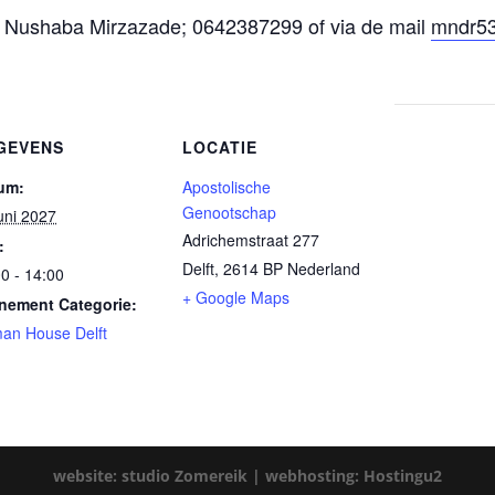
: Nushaba Mirzazade; 0642387299 of via de mail
mndr53
GEVENS
LOCATIE
um:
Apostolische
Genootschap
uni 2027
Adrichemstraat 277
:
Delft
,
2614 BP
Nederland
0 - 14:00
+ Google Maps
nement Categorie:
an House Delft
website: studio Zomereik |
webhosting: Hostingu2