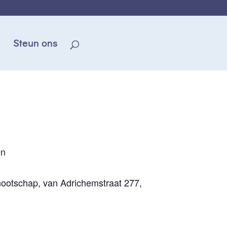
Steun ons
en
ootschap, van Adrichemstraat 277,