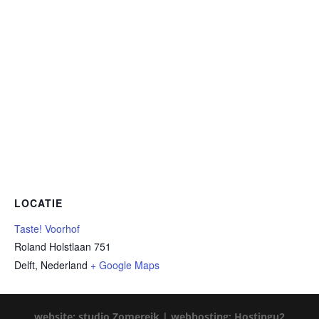
LOCATIE
Taste! Voorhof
Roland Holstlaan 751
Delft
,
Nederland
+ Google Maps
website: studio Zomereik |
webhosting: Hostingu2