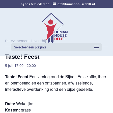
bij ons telt iedereen
info@humanhousedelft.nl
Dit evenement is voorbij.
Selecteer een pagina
Taste! Feest
5 juli 17:00
-
20:00
Taste! Feest
Een viering rond de Bijbel. Er is koffie, thee
en ontmoeting en een ontspannen, afwisselende,
interactieve overdenking rond een bijbelgedeelte.
Data:
Wekelijks
Kosten:
gratis