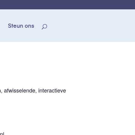
Steun ons
, afwisselende, interactieve
nl
.