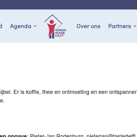
d
Agenda
Over ons
Partners
jbel. Er is koffie, thee en ontmoeting en een ontspannen
e.
: Pieter-Jan Rodenburg,
pieterjan@tastedelft.
 en opgave