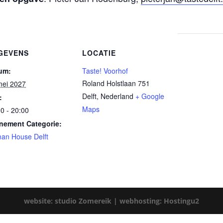
GEVENS
LOCATIE
um:
Taste! Voorhof
Roland Holstlaan 751
mei 2027
Delft
,
Nederland
+ Google
:
Maps
0 - 20:00
nement Categorie:
an House Delft
website: studio Zomereik |
webhosting: Hostingu2