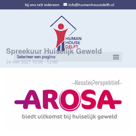
bij ons telt iedereen
info@humanhousedelft.nl
Spreekuur Huiselijk Geweld
Selecteer een pagina
24 mei 2027 10:00
-
12:00