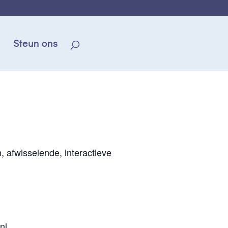
Steun ons
, afwisselende, interactieve
nl
.