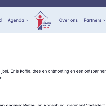
d
Agenda
Over ons
Partners
jbel. Er is koffie, thee en ontmoeting en een ontspannen
e.
: Pieter-Jan Rodenburg,
pieterjan@tastedelft.
 en opgave