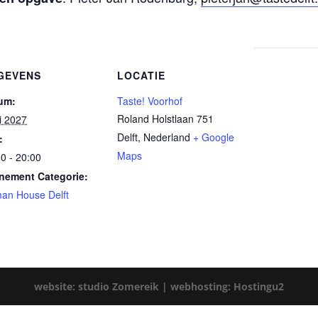
GEVENS
LOCATIE
um:
Taste! Voorhof
Roland Holstlaan 751
li 2027
Delft
,
Nederland
+ Google
:
Maps
0 - 20:00
nement Categorie:
an House Delft
website: studio Zomereik |
webhosting: Hostingu2