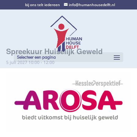
bij ons telt iedereen
info@humanhousedelft.nl
Spreekuur Huiselijk Geweld
Selecteer een pagina
5 juli 2027 10:00
-
12:00