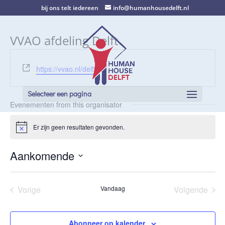
bij ons telt iedereen
info@humanhousedelft.nl
VVAO afdeling Delft
Website
https://vvao.nl/delft
Selecteer een pagina
Evenementen from this organisator
Er zijn geen resultaten gevonden.
Bericht
Aankomende
Selecteer
een
Vorige
Vandaag
Volgende
datum.
Evenementen
Eveneme
Abonneer op kalender